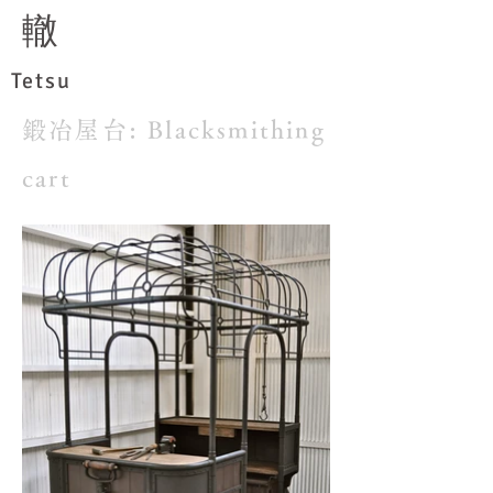
​轍
Tetsu
鍛冶屋台: Blacksmithing
cart