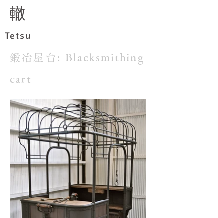
​轍
Tetsu
鍛冶屋台: Blacksmithing
cart